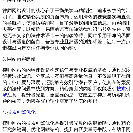
律师网站设计的核心在于平衡美学与功能性，追求极致的简洁
明了。通过精心策划的页面布局，运用清晰的视觉层次与直观
的导航栏，使得访客能够一目了然地找到所需信息。内容编排
去芜存菁，以精确、易懂的语言传递法律知识与服务特色，避
免冗长复杂的法律术语带来的阅读障碍。同时采用干净的界面
设计与适度的留白，营造专业且舒适的浏览环境，让每一次点
击都成为建立信任与专业认同的契机。
3. 网站内容建设
律师网站的内容建设是构筑信任与专业权威的基石，通过深度
解析法律知识、分享成功案例等高质量信息，不仅展现了律所
的专业广度与深度，还能够有效引导潜在客户，使其在纷繁复
杂的法律问题中找到方向。精心策划的内容不仅能吸引
搜索引
擎
注意，提升曝光量，更重要的是，它建立了律所与访客间沟
通的桥梁，为潜在客户转化奠定了坚实的基础。
4.
搜索引擎优化
律师网站的搜索引擎优化是提升曝光度的关键策略，通过精心
研究关键词、优化网站结构、提升内容质量等手段，有助于网