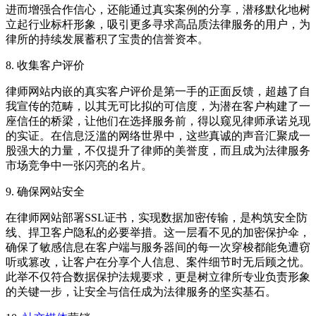
进而增强合作信心，还能通过真实案例的分享，潜移默化地树
立起行业标杆形象，吸引更多寻求高品质法律服务的用户，为
律所的持续发展蓄积了宝贵的信誉资本。
8. 收集客户评价
律师网站内嵌的真实客户评价是第一手的正面反馈，超越了自
我宣传的范畴，以其无可比拟的可信度，为潜在客户构建了一
座信任的桥梁，让他们在选择服务前，得以窥见律师承诺兑现
的实证。在信息泛滥的网络世界中，这些真诚的声音汇聚成一
股强大的力量，不仅提升了律师的美誉度，而且成为法律服务
市场竞争中一张闪亮的名片。
9. 确保网站安全
在律师网站部署SSL证书，实现数据加密传输，是构筑安全防
线、捍卫客户隐私的必要举措。这一层看不见的加密保护伞，
确保了敏感信息在客户端与服务器间的每一次穿梭都能免遭窃
听或篡改，让客户在分享个人信息、案件细节时无后顾之忧。
此举不仅符合数据保护法规要求，更是树立律所专业负责形象
的关键一步，让安全与信任成为法律服务的坚实基石。